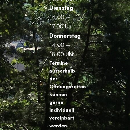
Dienstag
14.00 –
17.00 Uhr
Donnerstag
14.00 –
18.00 Uhr
Termine
ausserhalb
der
Öffnungszeiten
können
gerne
individuell
vereinbart
werden.