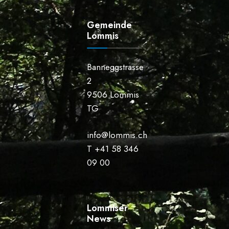
Gemeinde
Lommis
Banneggstrasse
2
9506 Lommis
TG
info@lommis.ch
T +41 58 346
09 00
Lommiser
News