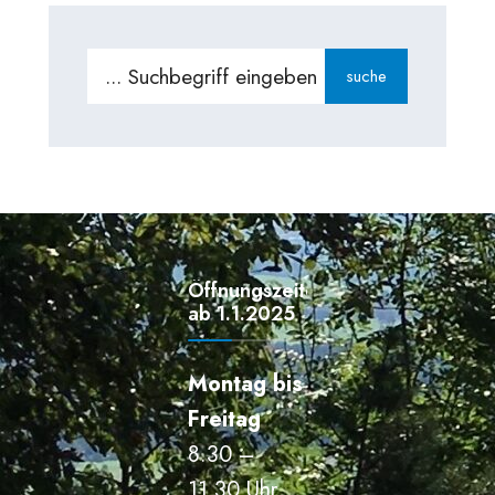
Search
suche
for:
Öffnungszeiten
ab 1.1.2025
Montag bis
Freitag
8.30 –
11.30 Uhr