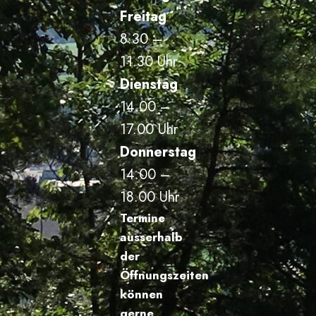
Freitag
8.30 –
11.30 Uhr
Dienstag
14.00 –
17.00 Uhr
Donnerstag
14.00 –
18.00 Uhr
Termine
ausserhalb
der
Öffnungszeiten
können
gerne