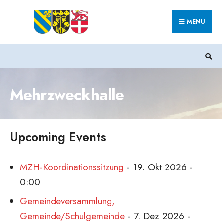
Search
Skip
for:
MENU
to
content
Mehrzweckhalle
Upcoming Events
MZH-Koordinationssitzung
- 19. Okt 2026 -
0:00
Gemeindeversammlung,
Gemeinde/Schulgemeinde
- 7. Dez 2026 -