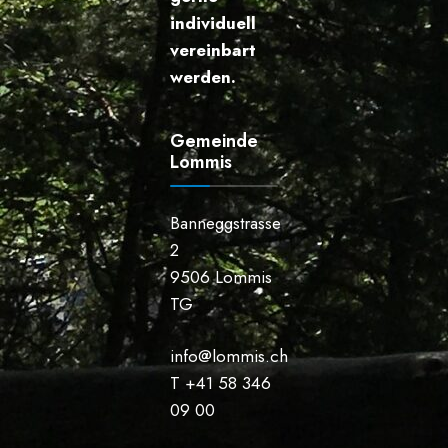
individuell
vereinbart
werden.
Gemeinde
Lommis
Banneggstrasse
2
9506 Lommis
TG
info@lommis.ch
T +41 58 346
09 00