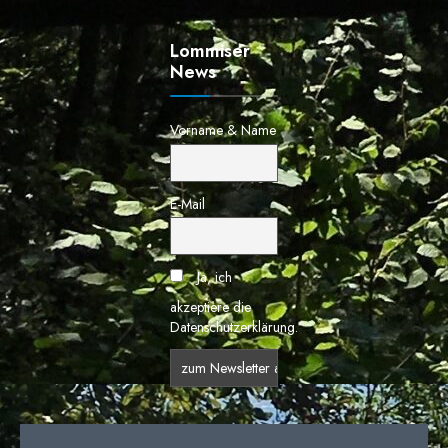
Lommiser
News
Vorname & Name
E-Mail
Ja, ich
akzeptiere die
Datenschutzerklärung.