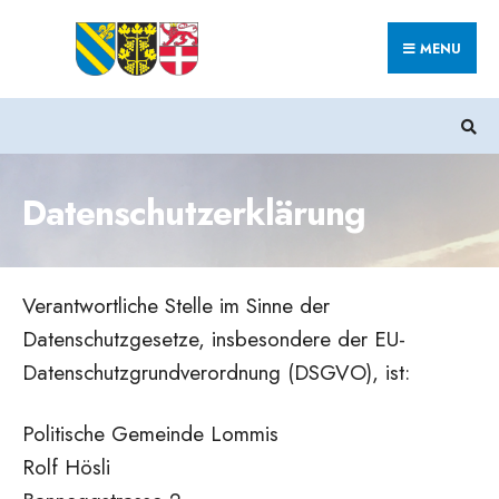
Search
Skip
for:
MENU
to
content
Datenschutzerklärung
Verantwortliche Stelle im Sinne der
Datenschutzgesetze, insbesondere der EU-
Datenschutzgrundverordnung (DSGVO), ist:
Politische Gemeinde Lommis
Rolf Hösli