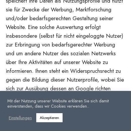
speichert Ihre Daten als Nutzungsprofile und nutzt
sie für Zwecke der Werbung, Marktforschung
und/oder bedarfsgerechten Gestaltung seiner
Website. Eine solche Auswertung erfolgt
insbesondere (selbst für nicht eingeloggte Nutzer)
zur Erbringung von bedarfsgerechter Werbung
und um andere Nutzer des sozialen Netzwerks
über Ihre Aktivitäten auf unserer Website zu
informieren. Ihnen steht ein Widerspruchsrecht zu
gegen die Bildung dieser Nutzerprofile, wobei Sie
sich zur Ausübung dessen an Google richten
müssen. Weitere Informationen zu Zweck und
Mit der Nutzung unserer Website erklären Sie sich damit
Umfang der Datenerhebung und ihrer Verarbeitung
einverstanden, dass wir Cookies verwenden..
durch Google erhalten Sie neben weiteren
Einstellungen
Akzeptieren
Informationen zu Ihren diesbezüglichen Rechten