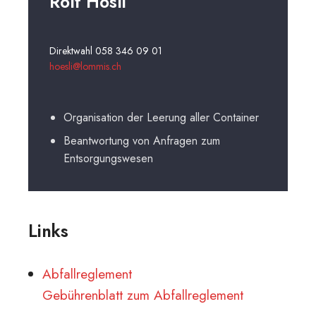
Rolf Hösli
Direktwahl 058 346 09 01
hoesli@lommis.ch
Organisation der Leerung aller Container
Beantwortung von Anfragen zum
Entsorgungswesen
Links
Abfallreglement
Gebührenblatt zum Abfallreglement