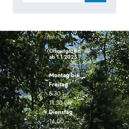
Öffnungszeiten
ab 1.1.2025
Montag bis
Freitag
8.30 –
11.30 Uhr
Dienstag
14.00 –