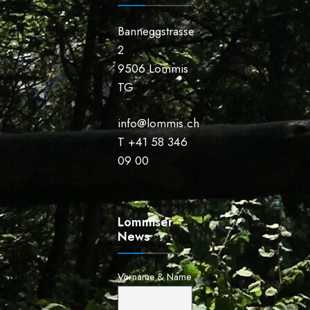
Banneggstrasse
2
9506 Lommis
TG
info@lommis.ch
T +41 58 346
09 00
Lommiser
News
Vorname & Name