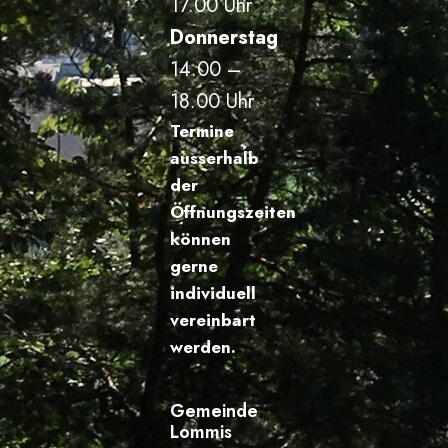
17.00 Uhr
Donnerstag
14.00 –
18.00 Uhr
Termine
ausserhalb
der
Öffnungszeiten
können
gerne
individuell
vereinbart
werden.
Gemeinde
Lommis