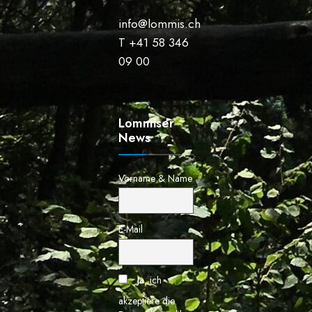
info@lommis.ch
T +41 58 346
09 00
Lommiser
News
Vorname & Name
E-Mail
Ja, ich
akzeptiere die