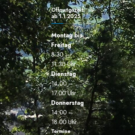
Öffnungszeiten
ab 1.1.2025
Montag bis
Freitag
8.30 –
11.30 Uhr
Dienstag
14.00 –
17.00 Uhr
Donnerstag
14.00 –
18.00 Uhr
Termine