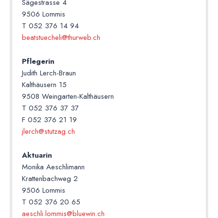
Sägestrasse 4
9506 Lommis
T 052 376 14 94
beatstuecheli@thurweb.ch
Pflegerin
Judith Lerch-Braun
Kalthäusern 15
9508 Weingarten-Kalthäusern
T 052 376 37 37
F 052 376 21 19
jlerch@stutzag.ch
Aktuarin
Monika Aeschlimann
Krattenbachweg 2
9506 Lommis
T 052 376 20 65
aeschli.lommis@bluewin.ch