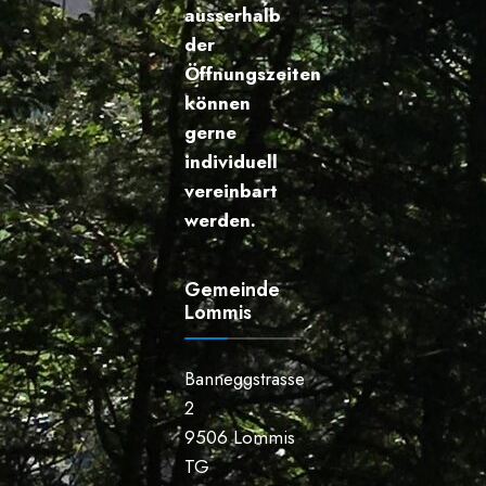
ausserhalb
der
Öffnungszeiten
können
gerne
individuell
vereinbart
werden.
Gemeinde
Lommis
Banneggstrasse
2
9506 Lommis
TG