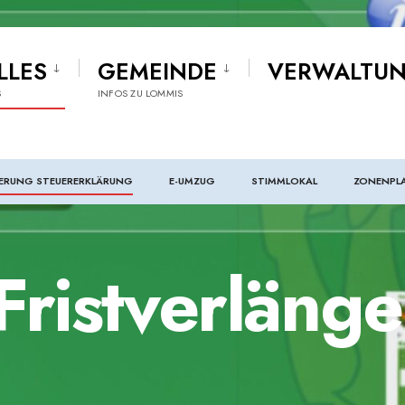
LLES
GEMEINDE
VERWALTU
S
INFOS ZU LOMMIS
ERUNG STEUERERKLÄRUNG
E-UMZUG
STIMMLOKAL
ZONENPL
ristverlänge