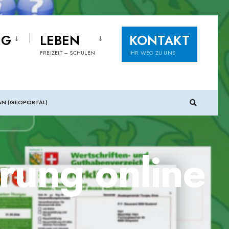
NG
LEBEN
KONTAKT
FREIZEIT – SCHULEN
IHR WEG ZU UNS
AN (GEOPORTAL)
rung online