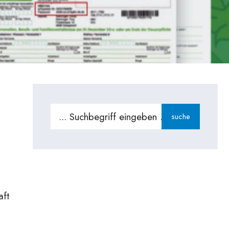
Search
suche
g
for:
aft