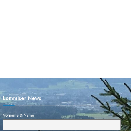
Lommiser News
Vorname & Name