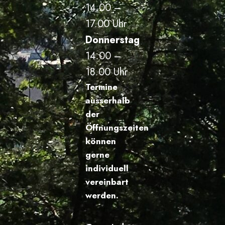
14.00 –
17.00 Uhr
Donnerstag
14.00 –
18.00 Uhr
Termine
ausserhalb
der
Öffnungszeiten
können
gerne
individuell
vereinbart
werden.