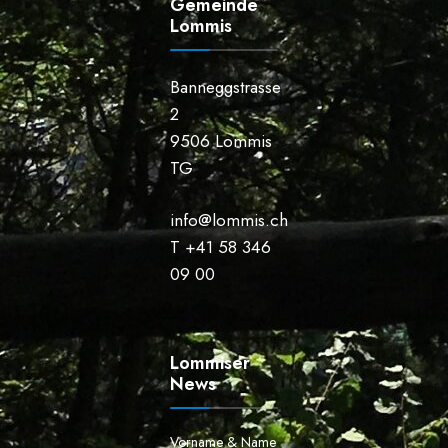
Gemeinde
Lommis
Banneggstrasse
2
9506 Lommis
TG
info@lommis.ch
T +41 58 346
09 00
Lommiser
News
Vorname & Name