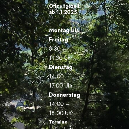
Öffnungszeiten
ab 1.1.2025
Montag bis
Freitag
8.30 –
11.30 Uhr
Dienstag
14.00 –
17.00 Uhr
Donnerstag
14.00 –
18.00 Uhr
Termine