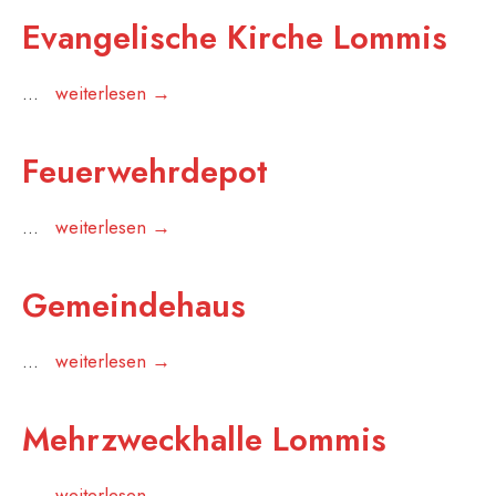
Evangelische Kirche Lommis
Evangelische
...
weiterlesen →
Kirche
Lommis
Feuerwehrdepot
Feuerwehrdepot
...
weiterlesen →
Gemeindehaus
Gemeindehaus
...
weiterlesen →
Mehrzweckhalle Lommis
Mehrzweckhalle
...
weiterlesen →