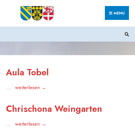
Search
Skip
for:
MENU
to
content
Aula Tobel
Aula
...
weiterlesen →
Tobel
Chrischona Weingarten
Chrischona
...
weiterlesen →
Weingarten