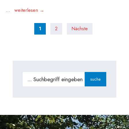
Vetter
...
weiterlesen →
Areal
Posts
1
2
Nächste
pagination
Search
suche
for: