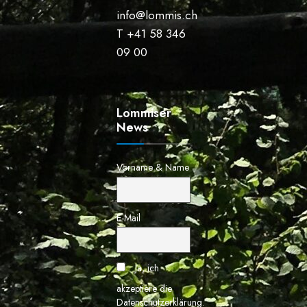
info@lommis.ch
T +41 58 346
09 00
Lommiser
News
Vorname & Name
E-Mail
Ja, ich
akzeptiere die
Datenschutzerklärung.