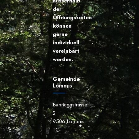
ausserhalb
der
Öffnungszeiten
können
gerne
individuell
vereinbart
werden.
Gemeinde
Lommis
Banneggstrasse
2
9506 Lommis
TG