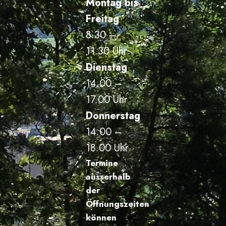
Montag bis
Freitag
8.30 –
11.30 Uhr
Dienstag
14.00 –
17.00 Uhr
Donnerstag
14.00 –
18.00 Uhr
Termine
ausserhalb
der
Öffnungszeiten
können