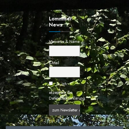
Lommiser
News
Vorname & Name
E-Mail
Ja, ich
akzeptiere die
Datenschutzerklärung.