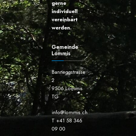
gerne
individuell
vereinbart
werden.
Gemeinde
Lommis
Banneggstrasse
2
9506 Lommis
TG
info@lommis.ch
T +41 58 346
09 00