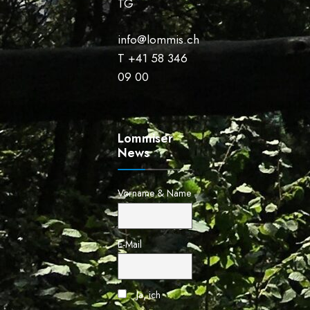
TG
info@lommis.ch
T +41 58 346
09 00
Lommiser
News
Vorname & Name
E-Mail
Ja, ich