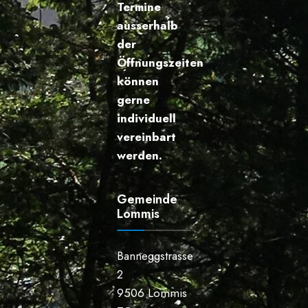
Termine
ausserhalb
der
Öffnungszeiten
können
gerne
individuell
vereinbart
werden.
Gemeinde
Lommis
Banneggstrasse
2
9506 Lommis