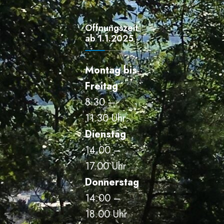
Öffnungszeiten
ab 1.1.2025
Montag bis
Freitag
8.30 –
11.30 Uhr
Dienstag
14.00 –
17.00 Uhr
Donnerstag
14.00 –
18.00 Uhr