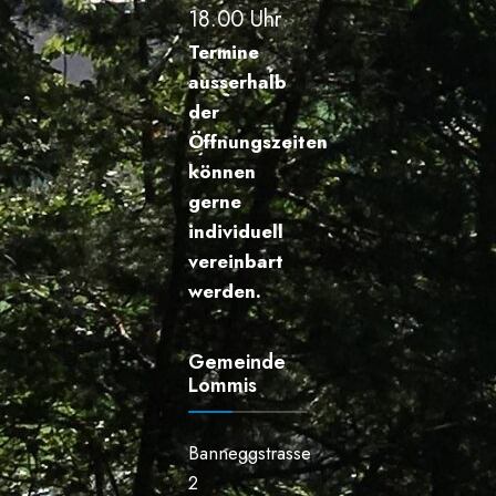
18.00 Uhr
Termine
ausserhalb
der
Öffnungszeiten
können
gerne
individuell
vereinbart
werden.
Gemeinde
Lommis
Banneggstrasse
2