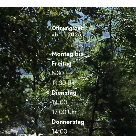
Öffnungszeiten
ab 1.1.2025
Montag bis
Freitag
8.30 –
11.30 Uhr
Dienstag
14.00 –
17.00 Uhr
Donnerstag
14.00 –