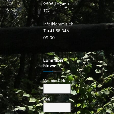
9506 Lommis
TG
info@lommis.ch
T +41 58 346
09 00
Lommiser
News
Vorname & Name
E-Mail