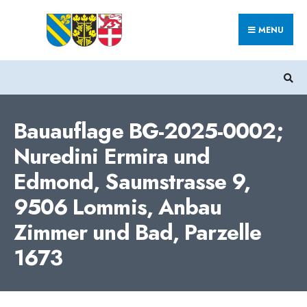
Search
Skip
for:
MENU
to
content
Bauauflage BG-2025-0002;
Nuredini Ermira und
Edmond, Saumstrasse 9,
9506 Lommis, Anbau
Zimmer und Bad, Parzelle
1673