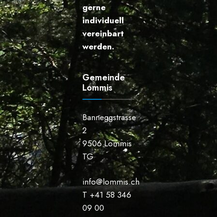
gerne
individuell
vereinbart
werden.
Gemeinde
Lommis
Banneggstrasse
2
9506 Lommis
TG
info@lommis.ch
T +41 58 346
09 00