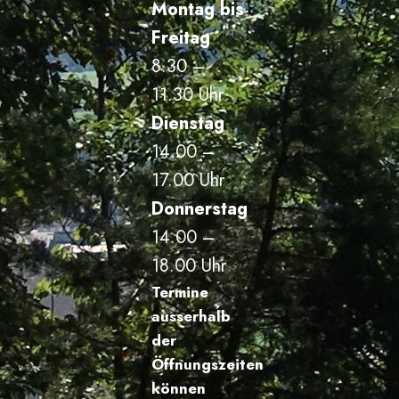
Montag bis
Freitag
8.30 –
11.30 Uhr
Dienstag
14.00 –
17.00 Uhr
Donnerstag
14.00 –
18.00 Uhr
Termine
ausserhalb
der
Öffnungszeiten
können