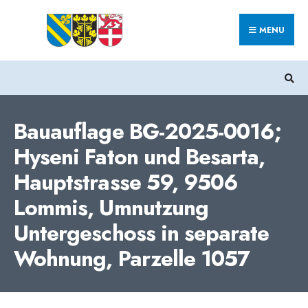
Search
Skip
for:
MENU
to
content
Bauauflage BG-2025-0016;
Hyseni Faton und Besarta,
Hauptstrasse 59, 9506
Lommis, Umnutzung
Untergeschoss in separate
Wohnung, Parzelle 1057