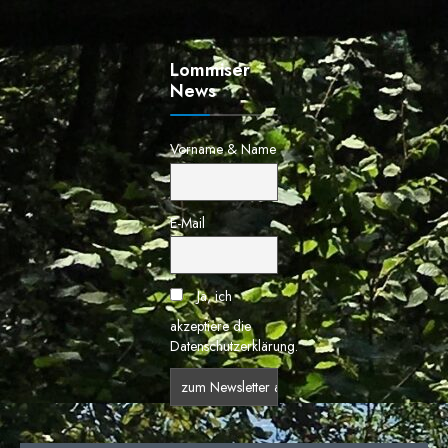
Lommiser
News
Vorname & Name
E-Mail
Ja, ich
akzeptiere die
Datenschutzerklärung.