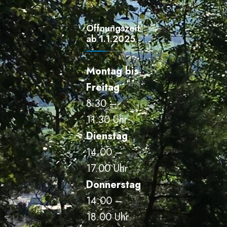
Öffnungszeiten
ab 1.1.2025
Montag bis
Freitag
8.30 –
11.30 Uhr
Dienstag
14.00 –
17.00 Uhr
Donnerstag
14.00 –
18.00 Uhr