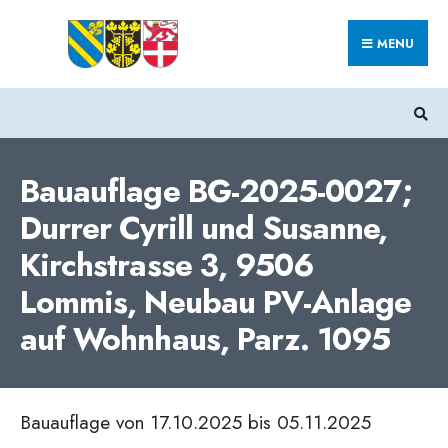
Search
Skip
for:
MENU
to
content
Bauauflage BG-2025-0027;
Durrer Cyrill und Susanne,
Kirchstrasse 3, 9506
Lommis, Neubau PV-Anlage
auf Wohnhaus, Parz. 1095
Bauauflage von 17.10.2025 bis 05.11.2025