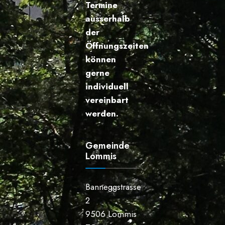
Termine
ausserhalb
der
Öffnungszeiten
können
gerne
individuell
vereinbart
werden.
Gemeinde
Lommis
Banneggstrasse
2
9506 Lommis