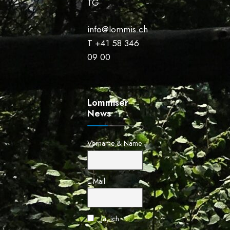
TG
info@lommis.ch
T +41 58 346
09 00
Lommiser
News
Vorname & Name
E-Mail
Ja, ich