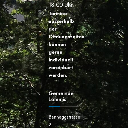
18.00 Uhr
Termine
ausserhalb
der
Öffnungszeiten
können
gerne
individuell
vereinbart
werden.
Gemeinde
Lommis
Banneggstrasse
2