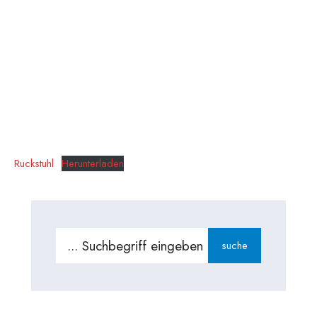
Ruckstuhl
Herunterladen
Search
suche
for: