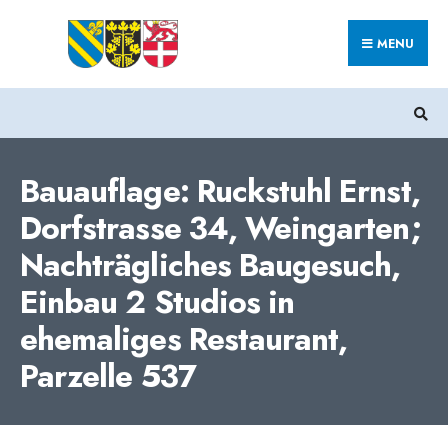
Search
Skip
for:
MENU
to
content
Bauauflage: Ruckstuhl Ernst,
Dorfstrasse 34, Weingarten;
Nachträgliches Baugesuch,
Einbau 2 Studios in
ehemaliges Restaurant,
Parzelle 537