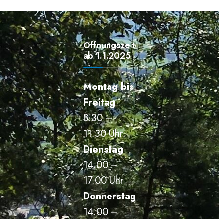
Öffnungszeiten
ab 1.1.2025
Montag bis
Freitag
8.30 –
11.30 Uhr
Dienstag
14.00 –
17.00 Uhr
Donnerstag
14.00 –