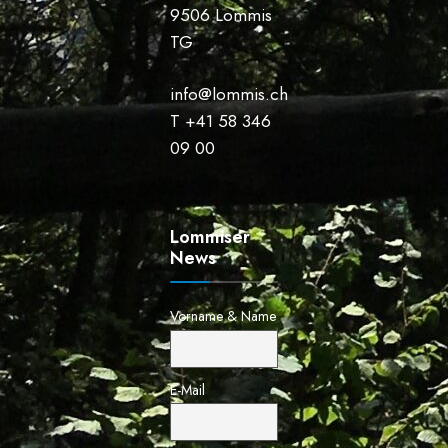
9506 Lommis
TG
info@lommis.ch
T +41 58 346
09 00
Lommiser
News
Vorname & Name
E-Mail