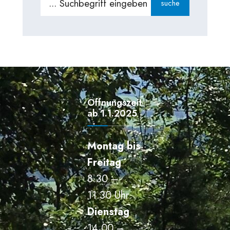
suche
for:
Öffnungszeiten
ab 1.1.2025
Montag bis
Freitag
8.30 –
11.30 Uhr
Dienstag
14.00 –