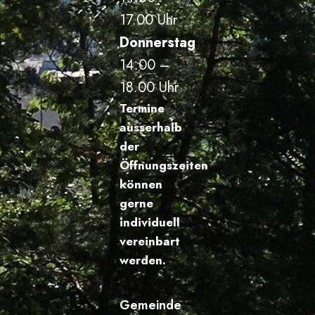
17.00 Uhr
Donnerstag
14.00 –
18.00 Uhr
Termine
ausserhalb
der
Öffnungszeiten
können
gerne
individuell
vereinbart
werden.
Gemeinde