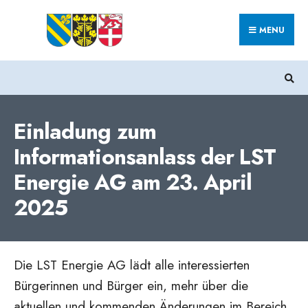
Search
Skip
for:
MENU
to
content
Einladung zum
Informationsanlass der LST
Energie AG am 23. April
2025
Die LST Energie AG lädt alle interessierten
Bürgerinnen und Bürger ein, mehr über die
aktuellen und kommenden Änderungen im Bereich