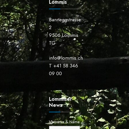
Lommis
Banneggstrasse
2
9506 Lommis
TG
info@lommis.ch
T +41 58 346
09 00
Lommiser
News
Vorname & Name