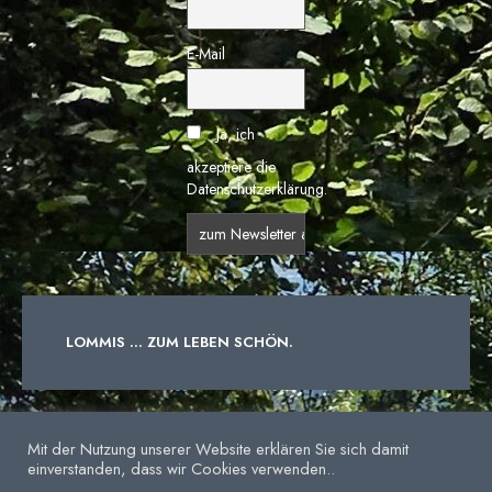
E-Mail
Ja, ich
akzeptiere die
Datenschutzerklärung.
LOMMIS ... ZUM LEBEN SCHÖN.
IMPRESSUM
DATENSCHUTZERKLÄRUNG
Mit der Nutzung unserer Website erklären Sie sich damit
einverstanden, dass wir Cookies verwenden..