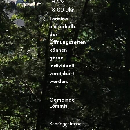
14.00 –
18.00 Uhr
Termine
ausserhalb
der
Öffnungszeiten
können
gerne
individuell
vereinbart
werden.
Gemeinde
Lommis
Banneggstrasse