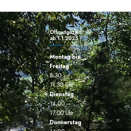
Öffnungszeiten
ab 1.1.2025
Montag bis
Freitag
8.30 –
11.30 Uhr
Dienstag
14.00 –
17.00 Uhr
Donnerstag