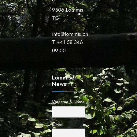
2
9506 Lommis
TG
info@lommis.ch
T +41 58 346
09 00
Lommiser
News
Vorname & Name
E-Mail