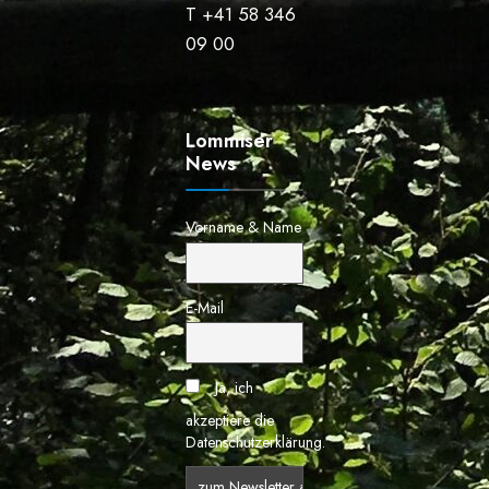
T +41 58 346
09 00
Lommiser
News
Vorname & Name
E-Mail
Ja, ich
akzeptiere die
Datenschutzerklärung.