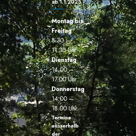
ab 1.1.2025
Montag bis
Freitag
8.30 –
11.30 Uhr
Dienstag
14.00 –
17.00 Uhr
Donnerstag
14.00 –
18.00 Uhr
Termine
ausserhalb
der