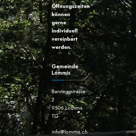
Öffnungszeiten
können
gerne
individuell
vereinbart
werden.
Gemeinde
Lommis
Banneggstrasse
2
9506 Lommis
TG
info@lommis.ch