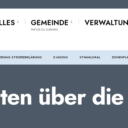
LLES
GEMEINDE
VERWALTU
S
INFOS ZU LOMMIS
ERUNG STEUERERKLÄRUNG
E-UMZUG
STIMMLOKAL
ZONENPL
ten über die