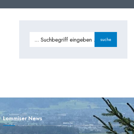
Search
suche
for:
Lommiser News