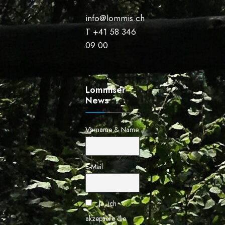
info@lommis.ch
T +41 58 346
09 00
Lommiser
News
Vorname & Name
E-Mail
Ja, ich
akzeptiere die