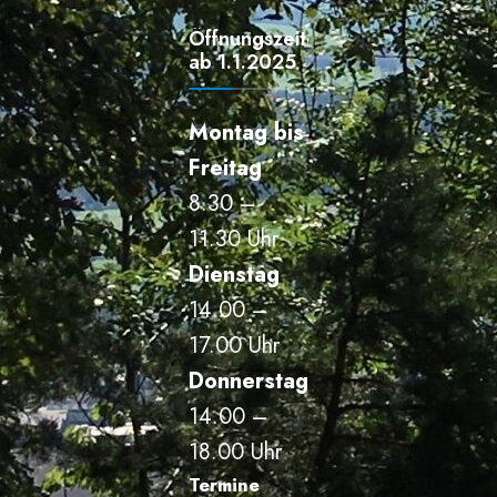
Öffnungszeiten
ab 1.1.2025
Montag bis
Freitag
8.30 –
11.30 Uhr
Dienstag
14.00 –
17.00 Uhr
Donnerstag
14.00 –
18.00 Uhr
Termine