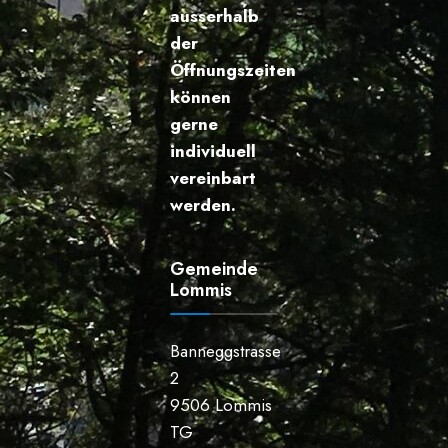
ausserhalb
der
Öffnungszeiten
können
gerne
individuell
vereinbart
werden.
Gemeinde
Lommis
Banneggstrasse
2
9506 Lommis
TG