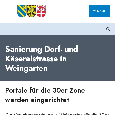
Search
Skip
for:
MENU
to
content
Sanierung Dorf- und
Käsereistrasse in
Weingarten
Portale für die 30er Zone
werden eingerichtet
Die Verkehrsanordnung in Weingarten für die 30er