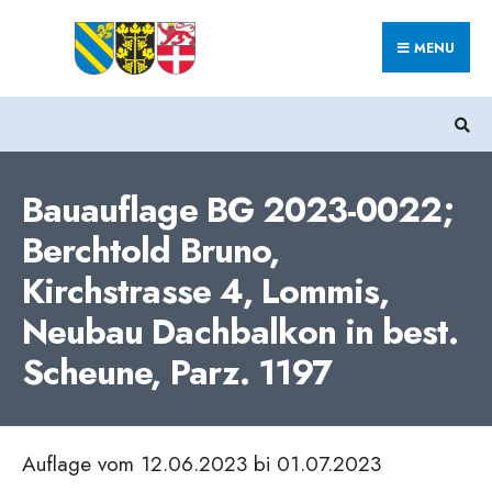
Search
Skip
for:
MENU
to
content
Bauauflage BG 2023-0022;
Berchtold Bruno,
Kirchstrasse 4, Lommis,
Neubau Dachbalkon in best.
Scheune, Parz. 1197
Auflage vom 12.06.2023 bi 01.07.2023