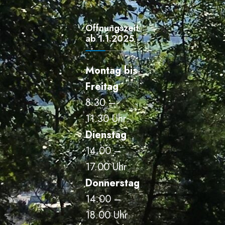
Öffnungszeiten
ab 1.1.2025
Montag bis
Freitag
8.30 –
11.30 Uhr
Dienstag
14.00 –
17.00 Uhr
Donnerstag
14.00 –
18.00 Uhr