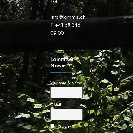
TG
info@lommis.ch
T +41 58 346
09 00
Lommiser
News
Vorname & Name
E-Mail
Ja, ich