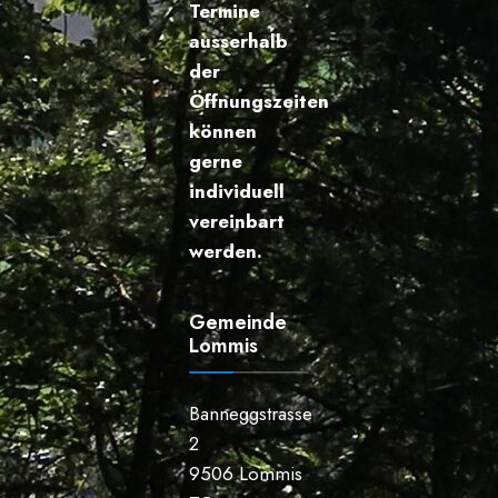
Termine
ausserhalb
der
Öffnungszeiten
können
gerne
individuell
vereinbart
werden.
Gemeinde
Lommis
Banneggstrasse
2
9506 Lommis