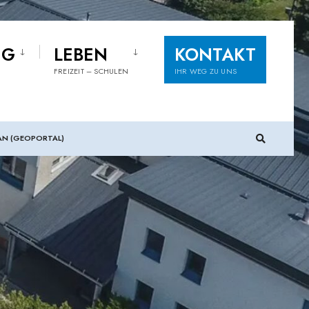
NG
LEBEN
KONTAKT
FREIZEIT – SCHULEN
IHR WEG ZU UNS
AN (GEOPORTAL)