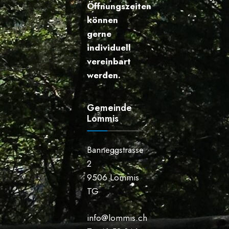
Öffnungszeiten
können
gerne
individuell
vereinbart
werden.
Gemeinde
Lommis
Banneggstrasse
2
9506 Lommis
TG
info@lommis.ch