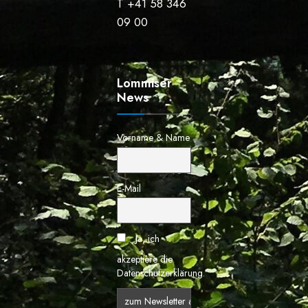
T +41 58 346
09 00
Lommiser
News
Vorname & Name
E-Mail
Ja, ich
akzeptiere die
Datenschutzerklärung.