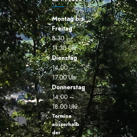
Montag bis
Freitag
8.30 –
11.30 Uhr
Dienstag
14.00 –
17.00 Uhr
Donnerstag
14.00 –
18.00 Uhr
Termine
ausserhalb
der