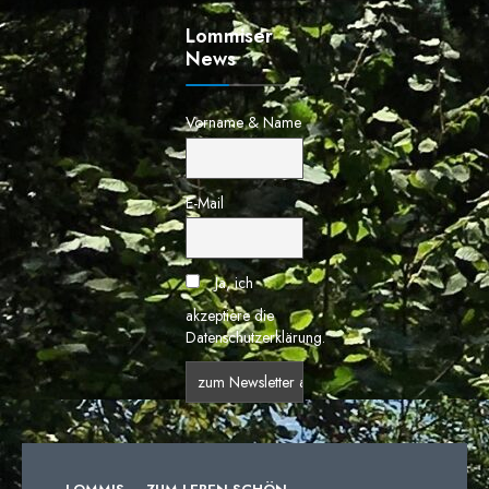
Lommiser
News
Vorname & Name
E-Mail
Ja, ich
akzeptiere die
Datenschutzerklärung.