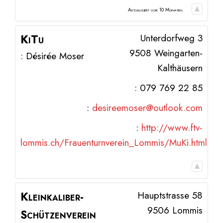
Aktualisiert vor 10 Monaten.
KiTu
Unterdorfweg 3
9508
Weingarten-
:
Désirée
Moser
Kalthäusern
:
079 769 22 85
:
desireemoser@outlook.com
:
http://www.ftv-
lommis.ch/Frauenturnverein_Lommis/MuKi.html
Kleinkaliber-
Hauptstrasse 58
9506
Lommis
Schützenverein