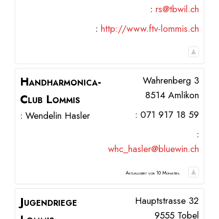
:
rs@tbwil.ch
:
http://www.ftv-lommis.ch
Handharmonica-
Wahrenberg 3
8514
Amlikon
Club Lommis
:
071 917 18 59
:
Wendelin
Hasler
:
whc_hasler@bluewin.ch
Aktualisiert vor 10 Monaten.
Jugendriege
Hauptstrasse 32
9555 Tobel