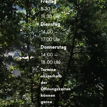
Freitag
8.30 –
11.30 Uhr
Dienstag
14.00 –
17.00 Uhr
Donnerstag
14.00 –
18.00 Uhr
Termine
ausserhalb
der
Öffnungszeiten
können
gerne