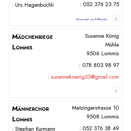
:
052 376 23 75
:
Urs
Hagenbüchli
Aktualisiert vor 5 Monaten.
Mädchenriege
Susanne König
Mühle
Lommis
9506
Lommis
:
078 803 98 97
:
susannekoenig53@gmail.com
Männerchor
Matzingerstrasse 10
9508
Lommis
Lommis
:
052 376 38 49
:
Stephan
Kurmann