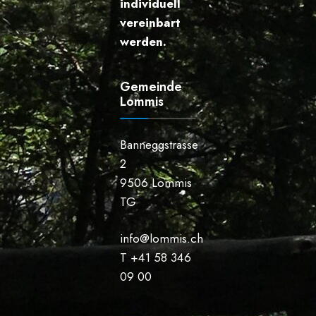
individuell
vereinbart
werden.
Gemeinde
Lommis
Banneggstrasse
2
9506 Lommis
TG
info@lommis.ch
T +41 58 346
09 00