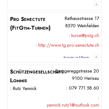
Pro Senectute
Rathausstrasse 17
8570
Weinfelden
(FitGym-Turnen)
:
kurse@pstg.ch
:
http://www.tg.pro-senectute.ch
Aktualisiert vor 5 Monaten.
Schützengesellschaft
Bruggereggstrasse 20
9100
Herisau
Lommis
:
079 771 58 60
:
Rutz
Yannick
:
yannick.rutz1@outlook.com