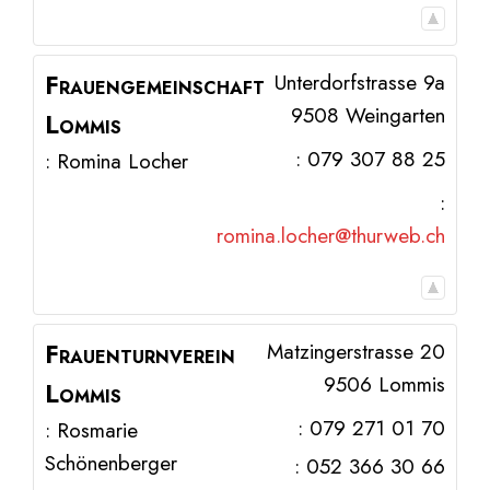
Frauengemeinschaft
Unterdorfstrasse 9a
9508
Weingarten
Lommis
:
079 307 88 25
:
Romina
Locher
:
romina.locher@thurweb.ch
Frauenturnverein
Matzingerstrasse 20
9506
Lommis
Lommis
:
079 271 01 70
:
Rosmarie
Schönenberger
:
052 366 30 66