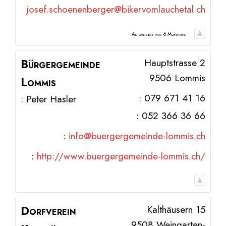
josef.schoenenberger@bikervomlauchetal.ch
Aktualisiert vor 6 Monaten.
Bürgergemeinde
Hauptstrasse 2
9506
Lommis
Lommis
:
079 671 41 16
:
Peter
Hasler
:
052 366 36 66
:
info@buergergemeinde-lommis.ch
:
http://www.buergergemeinde-lommis.ch/
Dorfverein
Kalthäusern 15
9508
Weingarten-