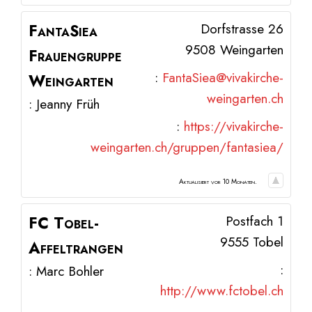
FantaSiea
Dorfstrasse 26
9508
Weingarten
Frauengruppe
:
FantaSiea@vivakirche-
Weingarten
weingarten.ch
:
Jeanny
Früh
:
https://vivakirche-
weingarten.ch/gruppen/fantasiea/
Aktualisiert vor 10 Monaten.
FC Tobel-
Postfach 1
9555
Tobel
Affeltrangen
:
:
Marc
Bohler
http://www.fctobel.ch