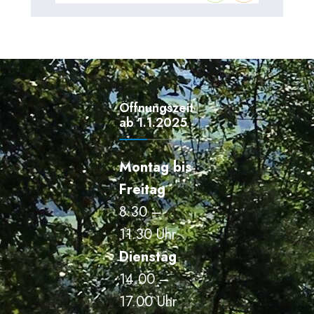
Öffnungszeiten
ab 1.1.2025
Montag bis
Freitag
8.30 –
11.30 Uhr
Dienstag
14.00 –
17.00 Uhr