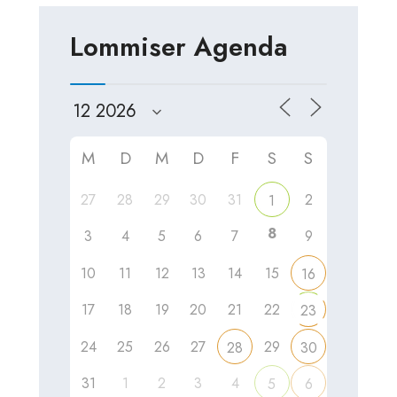
Lommiser Agenda
M
D
M
D
F
S
S
27
28
29
30
31
2
1
8
3
4
5
6
7
9
10
11
12
13
14
15
16
17
18
19
20
21
22
23
24
25
26
27
29
28
30
31
1
2
3
4
5
6