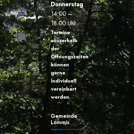
Donnerstag
14.00 –
18.00 Uhr
Termine
ausserhalb
der
Öffnungszeiten
können
gerne
individuell
vereinbart
werden.
Gemeinde
Lommis