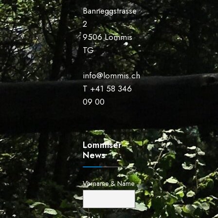
Banneggstrasse
2
9506 Lommis
TG
info@lommis.ch
T +41 58 346
09 00
Lommiser
News
Vorname & Name