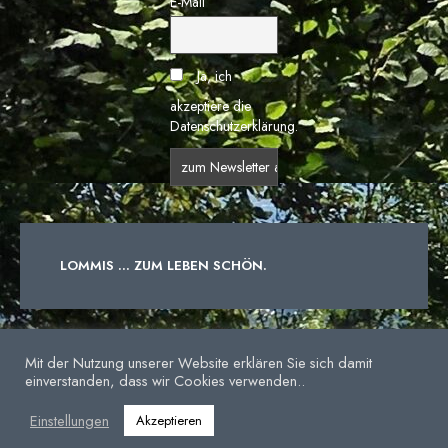
E-Mail
Ja, ich
akzeptiere die
Datenschutzerklärung.
LOMMIS ... ZUM LEBEN SCHÖN.
IMPRESSUM
DATENSCHUTZERKLÄRUNG
Mit der Nutzung unserer Website erklären Sie sich damit
einverstanden, dass wir Cookies verwenden..
Einstellungen
Akzeptieren
© 2025 - Gemeinde Lommis