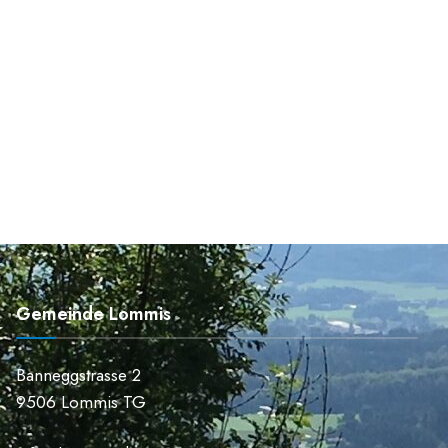
Gemeinde Lommis
Banneggstrasse 2
9506 Lommis TG