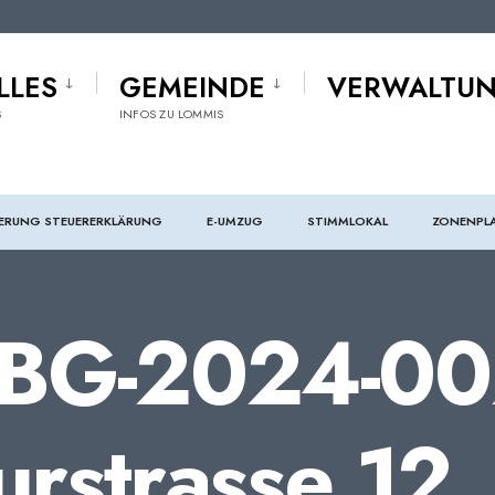
LLES
GEMEINDE
VERWALTU
S
INFOS ZU LOMMIS
ERUNG STEUERERKLÄRUNG
E-UMZUG
STIMMLOKAL
ZONENPL
 BG-2024-00
lurstrasse 12