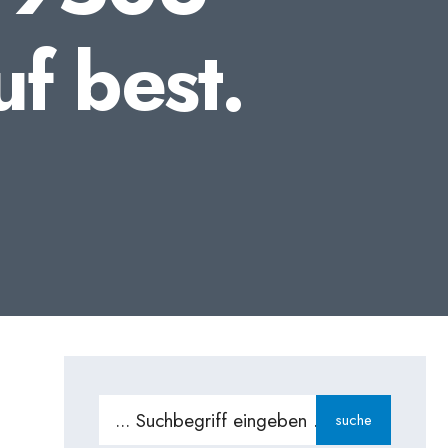
f best.
Search
suche
for: