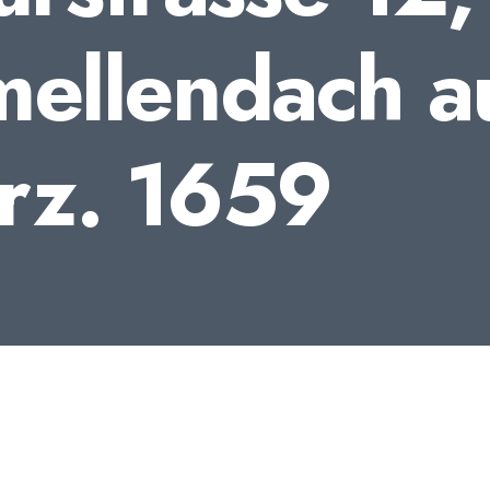
ellendach au
arz. 1659