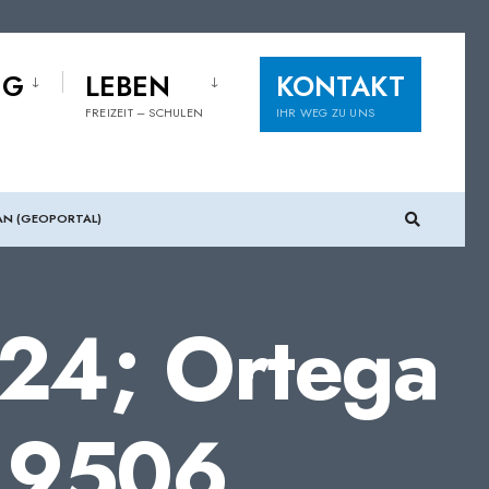
NG
LEBEN
KONTAKT
FREIZEIT – SCHULEN
IHR WEG ZU UNS
AN (GEOPORTAL)
24; Ortega
, 9506