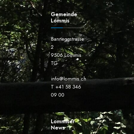
Gemeinde
Lommis
Banneggstrasse
2
9506 Lommis
TG
info@lommis.ch
T +41 58 346
09 00
Lommiser
News