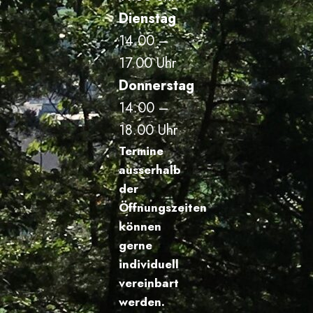
Dienstag
14.00 –
17.00 Uhr
Donnerstag
14.00 –
18.00 Uhr
Termine
ausserhalb
der
Öffnungszeiten
können
gerne
individuell
vereinbart
werden.