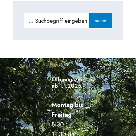
Search
suche
for:
Öffnungszeiten
ab 1.1.2025
Montag bis
Freitag
8.30 –
11.30 Uhr