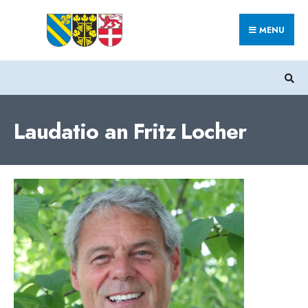
Search
Skip
for:
MENU
to
content
Laudatio an Fritz Locher