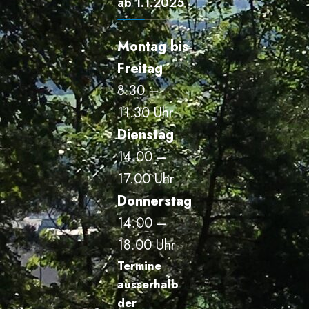
ab 1.1.2025
Montag bis
Freitag
8.30 –
11.30 Uhr
Dienstag
14.00 –
17.00 Uhr
Donnerstag
14.00 –
18.00 Uhr
Termine
ausserhalb
der