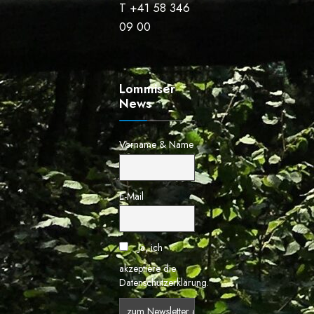
T +41 58 346
09 00
Lommiser
News
Vorname & Name
E-Mail
Ja, ich
akzeptiere die
Datenschutzerklärung.