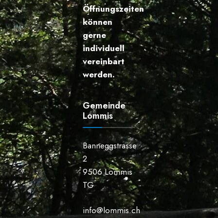
Öffnungszeiten
können
gerne
individuell
vereinbart
werden.
Gemeinde
Lommis
Banneggstrasse
2
9506 Lommis
TG
info@lommis.ch